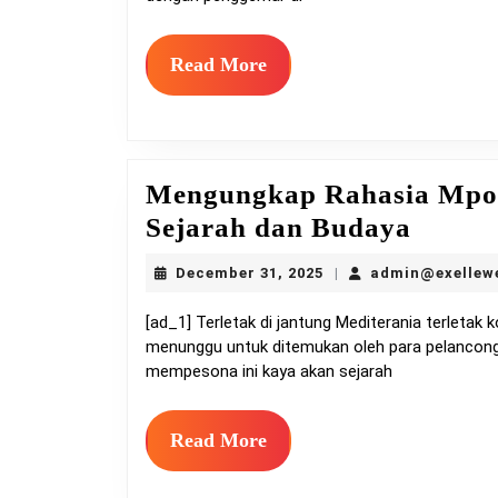
Read
Read More
More
Mengungkap Rahasia Mpos
Mengu
Sejarah dan Budaya
Rahas
December
December 31, 2025
admin@exellew
|
Mposu
31,
2025
Perjal
[ad_1] Terletak di jantung Mediterania terleta
menunggu untuk ditemukan oleh para pelancong
Melalu
mempesona ini kaya akan sejarah
Sejara
dan
Read
Read More
Buday
More