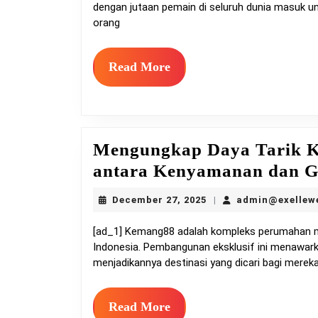
dengan jutaan pemain di seluruh dunia masuk
orang
Read
Read More
More
Mengungkap Daya Tarik 
antara Kenyamanan dan 
December
December 27, 2025
admin@exellew
|
27,
2025
[ad_1] Kemang88 adalah kompleks perumahan mew
Indonesia. Pembangunan eksklusif ini menawar
menjadikannya destinasi yang dicari bagi merek
Read
Read More