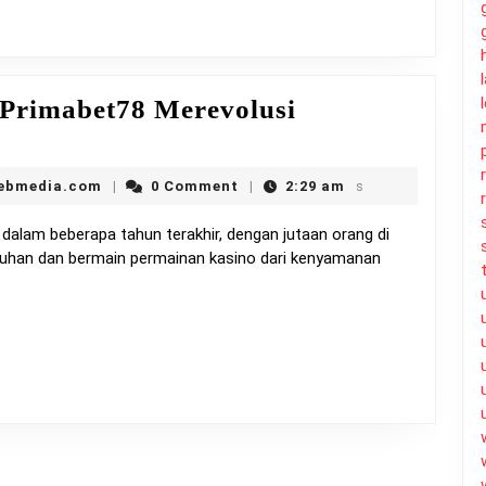
Kenyamanan
dan
Gaya
 Primabet78 Merevolusi
admin@exellewebmedia.com
ebmedia.com
0 Comment
2:29 am
|
|
s
na
78
 dalam beberapa tahun terakhir, dengan jutaan orang di
uhan dan bermain permainan kasino dari kenyamanan
si