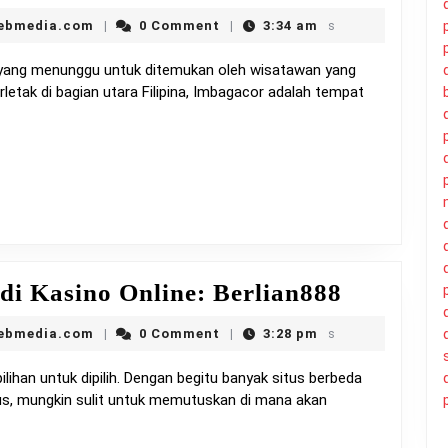
admin@exellewebmedia.com
ebmedia.com
0 Comment
3:34 am
|
|
s
 yang menunggu untuk ditemukan oleh wisatawan yang
letak di bagian utara Filipina, Imbagacor adalah tempat
Temuka
i Kasino Online: Berlian888
Rahasia
admin@exellewebmedia.com
ebmedia.com
0 Comment
3:28 pm
|
|
s
Terbaik
di
pilihan untuk dipilih. Dengan begitu banyak situs berbeda
, mungkin sulit untuk memutuskan di mana akan
Kasino
Online: