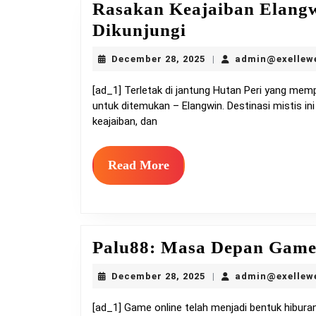
Rasakan Keajaiban Elangw
Rasakan
Dikunjungi
Keajaiban
December
December 28, 2025
admin@exellew
|
Elangwin:
28,
2025
Destinasi
[ad_1] Terletak di jantung Hutan Peri yang m
untuk ditemukan – Elangwin. Destinasi mistis in
yang
keajaiban, dan
Wajib
Dikunjungi
Read
Read More
More
Palu88: Masa Depan Game 
December
December 28, 2025
admin@exellew
|
28,
2025
[ad_1] Game online telah menjadi bentuk hibura