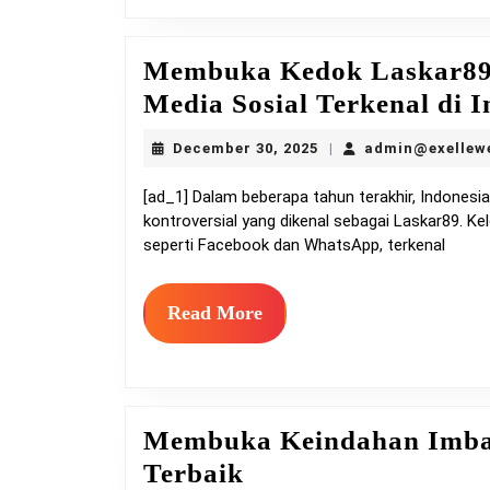
Membuka Kedok Laskar89:
Media Sosial Terkenal di I
December
December 30, 2025
admin@exellew
|
30,
2025
[ad_1] Dalam beberapa tahun terakhir, Indonesi
kontroversial yang dikenal sebagai Laskar89. Ke
seperti Facebook dan WhatsApp, terkenal
Read
Read More
More
Membuka Keindahan Imbaga
Membuka
Terbaik