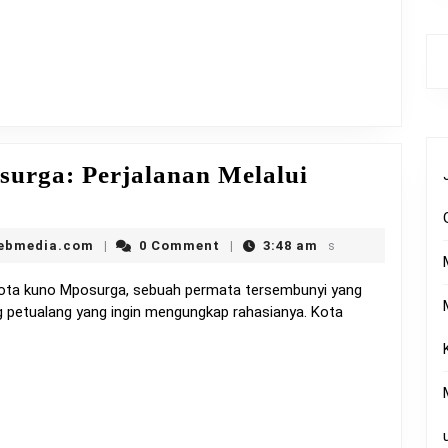
Bakar77
urga: Perjalanan Melalui
ngkap
ia
admin@exellewebmedia.com
ebmedia.com
0 Comment
3:48 am
|
|
s
rga:
anan
k kota kuno Mposurga, sebuah permata tersembunyi yang
 petualang yang ingin mengungkap rahasianya. Kota
i
h
a