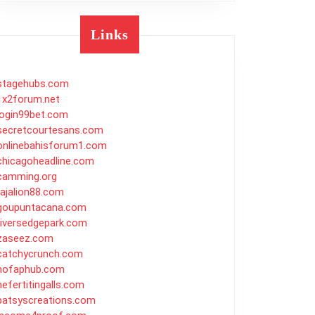
88
Links
stagehubs.com
1x2forum.net
login99bet.com
secretcourtesans.com
onlinebahisforum1.com
chicagoheadline.com
camming.org
rajalion88.com
goupuntacana.com
88
riversedgepark.com
zaseez.com
catchycrunch.com
nofaphub.com
nefertitingalls.com
patsyscreations.com