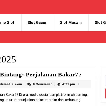
mo Slot
Slot Gacor
Slot Maxwin
Slot 
2025
Dari
Bintang: Perjalanan Bakar77
SoundCl
admin@exellewebmedia.com
ebmedia.com
0 Comment
4:27 pm
|
|
s
Menjadi
Bintang:
nan Bakar77 Di era media sosial dan platform streaming,
luang untuk menunjukkan bakat mereka dan terhubung
Perjala