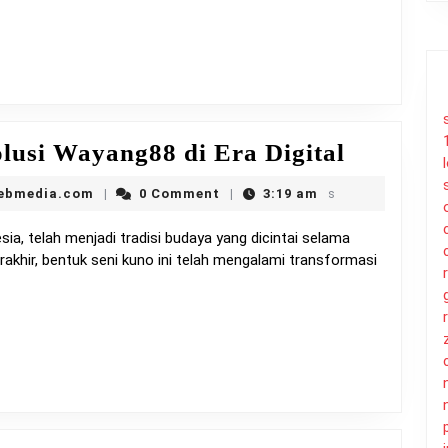
Berlian8
Dari
olusi Wayang88 di Era Digital
Boneka
admin@exellewebmedia.com
ebmedia.com
0 Comment
3:19 am
|
|
s
ke
Piksel:
ia, telah menjadi tradisi budaya yang dicintai selama
khir, bentuk seni kuno ini telah mengalami transformasi
Evolusi
Wayang
di
Era
Digital