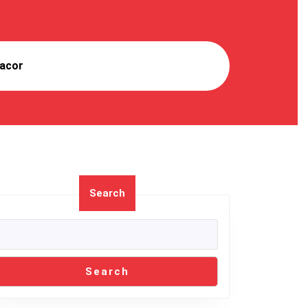
Gacor
Search
oud
Search
nan