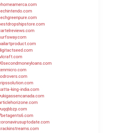
ehomeamerca.com
techintendo.com
techgreenpure.com
bestdropshipstore.com
cartelreviews.com
surfsway.com
nailartproduct.com
digitactseed.com
lvlcraft.com
90secondmoneyloans.com
xenmicro.com
rodrovers.com
tripssolution.com
satta-king-india.com
yukigassencanada.com
articlehorizone.com
yuqqbbzp.com
7betagents6.com
coronavirusuptodate.com
crackinstreams.com