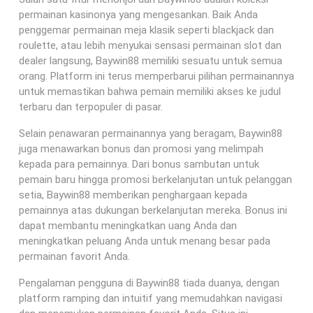
permainan kasinonya yang mengesankan. Baik Anda
penggemar permainan meja klasik seperti blackjack dan
roulette, atau lebih menyukai sensasi permainan slot dan
dealer langsung, Baywin88 memiliki sesuatu untuk semua
orang. Platform ini terus memperbarui pilihan permainannya
untuk memastikan bahwa pemain memiliki akses ke judul
terbaru dan terpopuler di pasar.
Selain penawaran permainannya yang beragam, Baywin88
juga menawarkan bonus dan promosi yang melimpah
kepada para pemainnya. Dari bonus sambutan untuk
pemain baru hingga promosi berkelanjutan untuk pelanggan
setia, Baywin88 memberikan penghargaan kepada
pemainnya atas dukungan berkelanjutan mereka. Bonus ini
dapat membantu meningkatkan uang Anda dan
meningkatkan peluang Anda untuk menang besar pada
permainan favorit Anda.
Pengalaman pengguna di Baywin88 tiada duanya, dengan
platform ramping dan intuitif yang memudahkan navigasi