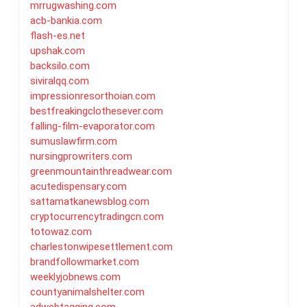
mrrugwashing.com
acb-bankia.com
flash-es.net
upshak.com
backsilo.com
siviralqq.com
impressionresorthoian.com
bestfreakingclothesever.com
falling-film-evaporator.com
sumuslawfirm.com
nursingprowriters.com
greenmountainthreadwear.com
acutedispensary.com
sattamatkanewsblog.com
cryptocurrencytradingcn.com
totowaz.com
charlestonwipesettlement.com
brandfollowmarket.com
weeklyjobnews.com
countyanimalshelter.com
adwebtagging.com