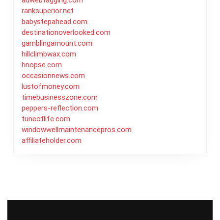
ranksuperior.net
babystepahead.com
destinationoverlooked.com
gamblingamount.com
hillclimbwax.com
hnopse.com
occasionnews.com
lustofmoney.com
timebusinesszone.com
peppers-reflection.com
tuneoflife.com
windowwellmaintenancepros.com
affiliateholder.com