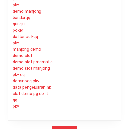
pkv
demo mahjong
bandarqq
qiu qiu
poker
daftar asikqq
pkv
mahjong demo
demo slot
demo slot pragmatic
demo slot mahjong
pkv qq
dominoqq pkv
data pengeluaran hk
slot demo pg soft
qq
pkv