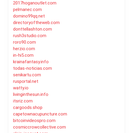
2017hoganoutlet.com
pelmanec.com
domino99qq.net
directoryoftheweb.com
donttellashton.com
rush3studio.com
roro90.com
herzio.com
in-hi5.com
krainafantasy.info
todas-noticias.com
senikartu.com
rusportal.net
watty.io
livinginthesun.info
itsriz.com
cargoods.shop
capetownacupuncture.com
bitcoinvideospro.com
cosmiccrowcollective.com