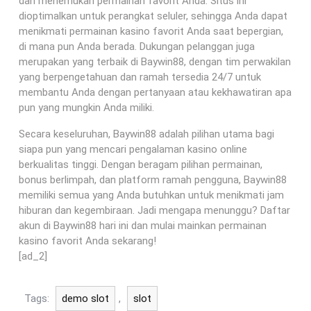
dan menemukan permainan favorit Anda. Situs ini
dioptimalkan untuk perangkat seluler, sehingga Anda dapat
menikmati permainan kasino favorit Anda saat bepergian,
di mana pun Anda berada. Dukungan pelanggan juga
merupakan yang terbaik di Baywin88, dengan tim perwakilan
yang berpengetahuan dan ramah tersedia 24/7 untuk
membantu Anda dengan pertanyaan atau kekhawatiran apa
pun yang mungkin Anda miliki.
Secara keseluruhan, Baywin88 adalah pilihan utama bagi
siapa pun yang mencari pengalaman kasino online
berkualitas tinggi. Dengan beragam pilihan permainan,
bonus berlimpah, dan platform ramah pengguna, Baywin88
memiliki semua yang Anda butuhkan untuk menikmati jam
hiburan dan kegembiraan. Jadi mengapa menunggu? Daftar
akun di Baywin88 hari ini dan mulai mainkan permainan
kasino favorit Anda sekarang!
[ad_2]
Tags:
demo slot
,
slot