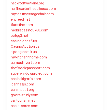
heckrodtwetland.org
halfheardinthestillness.com
mybestmassagechair.com
ericreed.net
fluxetine.com
mobilecasino8760.com
betqq3.net
casinoloans5.us
CasinoAuction.us
kipooglecouk.us
mykitchennhome.com
aumoulinvert.com
thefoodiepassport.com
superwindowproject.com
papibakigrafo.com
icanhazjs.com
canimpact.org
goviralstudy.com
cartourism.net
apple-cores.com