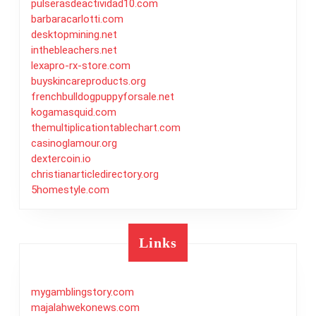
pulserasdeactividad10.com
barbaracarlotti.com
desktopmining.net
inthebleachers.net
lexapro-rx-store.com
buyskincareproducts.org
frenchbulldogpuppyforsale.net
kogamasquid.com
themultiplicationtablechart.com
casinoglamour.org
dextercoin.io
christianarticledirectory.org
5homestyle.com
Links
mygamblingstory.com
majalahwekonews.com