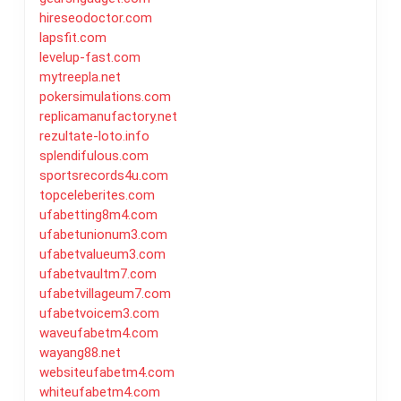
hireseodoctor.com
lapsfit.com
levelup-fast.com
mytreepla.net
pokersimulations.com
replicamanufactory.net
rezultate-loto.info
splendifulous.com
sportsrecords4u.com
topceleberites.com
ufabetting8m4.com
ufabetunionum3.com
ufabetvalueum3.com
ufabetvaultm7.com
ufabetvillageum7.com
ufabetvoicem3.com
waveufabetm4.com
wayang88.net
websiteufabetm4.com
whiteufabetm4.com