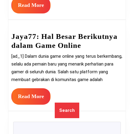
Read
Read More
Inside
More
The
Popula
Media
Jaya77: Hal Besar Berikutnya
Accou
Jaya77:
dalam Game Online
Hal
[ad_1] Dalam dunia game online yang terus berkembang,
Besar
selalu ada pemain baru yang menarik perhatian para
Berikutnya
gamer di seluruh dunia. Salah satu platform yang
membuat gebrakan di komunitas game adalah
dalam
Game
Read
Read More
Online
More
Search