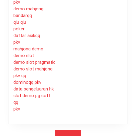
pkv
demo mahjong
bandarqq
qiu qiu
poker
daftar asikqq
pkv
mahjong demo
demo slot
demo slot pragmatic
demo slot mahjong
pkv qq
dominoqq pkv
data pengeluaran hk
slot demo pg soft
qq
pkv