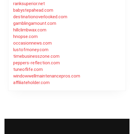
ranksuperior.net
babystepahead.com
destinationoverlooked.com
gamblingamount.com
hillclimbwax.com
hnopse.com
occasionnews.com
lustofmoney.com
timebusinesszone.com
peppers-reflection.com
tuneoflife.com
windowwellmaintenancepros.com
affiliateholder.com