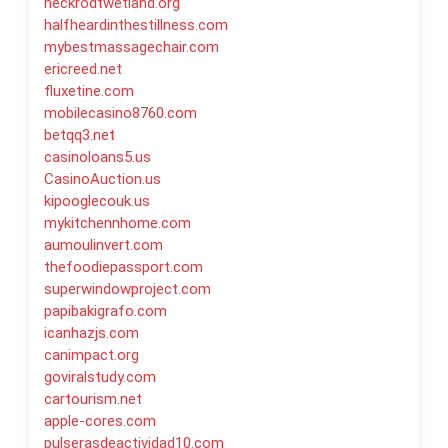
heckrodtwetland.org
halfheardinthestillness.com
mybestmassagechair.com
ericreed.net
fluxetine.com
mobilecasino8760.com
betqq3.net
casinoloans5.us
CasinoAuction.us
kipooglecouk.us
mykitchennhome.com
aumoulinvert.com
thefoodiepassport.com
superwindowproject.com
papibakigrafo.com
icanhazjs.com
canimpact.org
goviralstudy.com
cartourism.net
apple-cores.com
pulserasdeactividad10.com