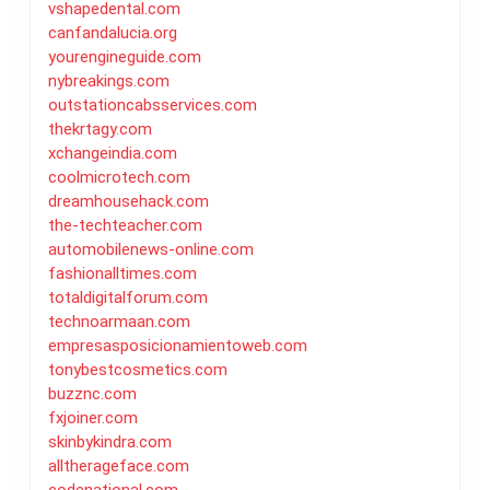
vshapedental.com
canfandalucia.org
yourengineguide.com
nybreakings.com
outstationcabsservices.com
thekrtagy.com
xchangeindia.com
coolmicrotech.com
dreamhousehack.com
the-techteacher.com
automobilenews-online.com
fashionalltimes.com
totaldigitalforum.com
technoarmaan.com
empresasposicionamientoweb.com
tonybestcosmetics.com
buzznc.com
fxjoiner.com
skinbykindra.com
alltherageface.com
codenational.com