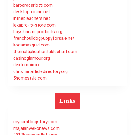
barbaracarlotti.com
desktopmining.net
inthebleachers.net
lexapro-rx-store.com
buyskincareproducts.org
frenchbulldogpuppyforsale.net
kogamasquid.com
themultiplicationtablechart.com
casinoglamour.org
dextercoin.io
christianarticledirectory.org
5homestyle.com
Links
mygamblingstory.com
majalahwekonews.com
2017hoganoutlet.com