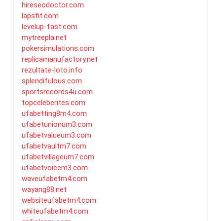
hireseodoctor.com
lapsfit.com
levelup-fast.com
mytreepla.net
pokersimulations.com
replicamanufactory.net
rezultate-loto.info
splendifulous.com
sportsrecords4u.com
topceleberites.com
ufabetting8m4.com
ufabetunionum3.com
ufabetvalueum3.com
ufabetvaultm7.com
ufabetvillageum7.com
ufabetvoicem3.com
waveufabetm4.com
wayang88.net
websiteufabetm4.com
whiteufabetm4.com