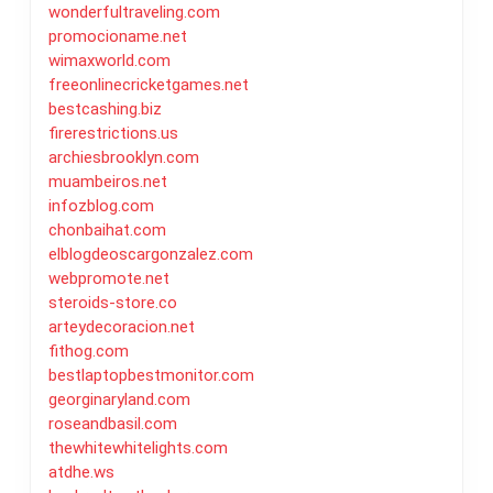
wonderfultraveling.com
promocioname.net
wimaxworld.com
freeonlinecricketgames.net
bestcashing.biz
firerestrictions.us
archiesbrooklyn.com
muambeiros.net
infozblog.com
chonbaihat.com
elblogdeoscargonzalez.com
webpromote.net
steroids-store.co
arteydecoracion.net
fithog.com
bestlaptopbestmonitor.com
georginaryland.com
roseandbasil.com
thewhitewhitelights.com
atdhe.ws