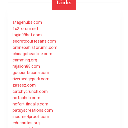
Links
stagehubs.com
1x2forum.net
login99bet.com
secretcourtesans.com
onlinebahisforum1.com
chicagoheadline.com
camming.org
rajalion88.com
goupuntacana.com
riversedgepark.com
zaseez.com
catchycrunch.com
nofaphub.com
nefertitingalls.com
patsyscreations.com
income4proof.com
educaritas.org