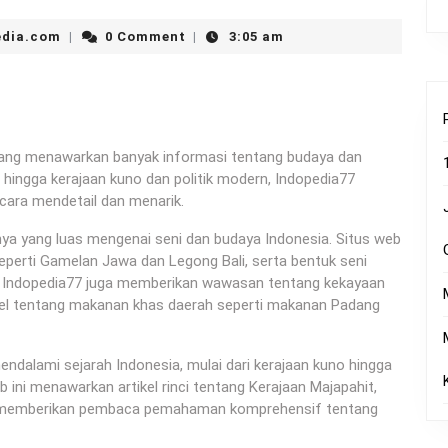
admin@exellewebmedia.com
edia.com
0 Comment
3:05 am
|
|
yang menawarkan banyak informasi tentang budaya dan
al hingga kerajaan kuno dan politik modern, Indopedia77
ara mendetail dan menarik.
nya yang luas mengenai seni dan budaya Indonesia. Situs web
 seperti Gamelan Jawa dan Legong Bali, serta bentuk seni
n. Indopedia77 juga memberikan wawasan tentang kekayaan
el tentang makanan khas daerah seperti makanan Padang
ndalami sejarah Indonesia, mulai dari kerajaan kuno hingga
ini menawarkan artikel rinci tentang Kerajaan Majapahit,
ia, memberikan pembaca pemahaman komprehensif tentang