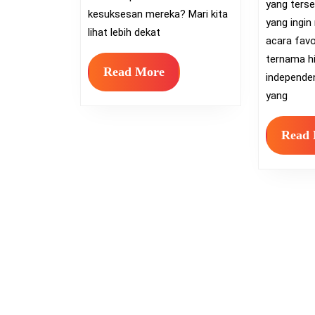
yang terse
kesuksesan mereka? Mari kita
yang ingin
lihat lebih dekat
acara favor
ternama hi
Read
Read More
independen
More
yang
Read