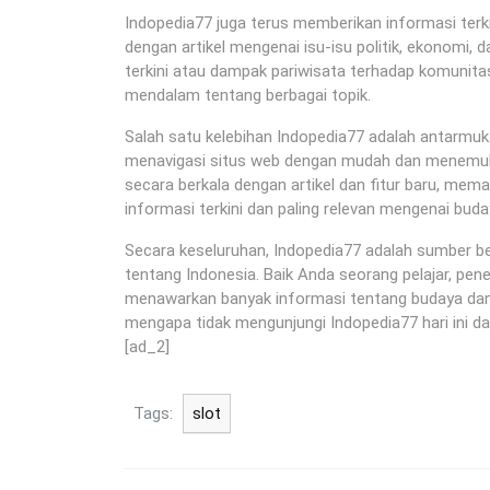
Indopedia77 juga terus memberikan informasi terki
dengan artikel mengenai isu-isu politik, ekonomi, 
terkini atau dampak pariwisata terhadap komunita
mendalam tentang berbagai topik.
Salah satu kelebihan Indopedia77 adalah antar
menavigasi situs web dengan mudah dan menemukan 
secara berkala dengan artikel dan fitur baru, me
informasi terkini dan paling relevan mengenai buda
Secara keseluruhan, Indopedia77 adalah sumber ber
tentang Indonesia. Baik Anda seorang pelajar, pene
menawarkan banyak informasi tentang budaya dan 
mengapa tidak mengunjungi Indopedia77 hari ini d
[ad_2]
Tags:
slot
Post