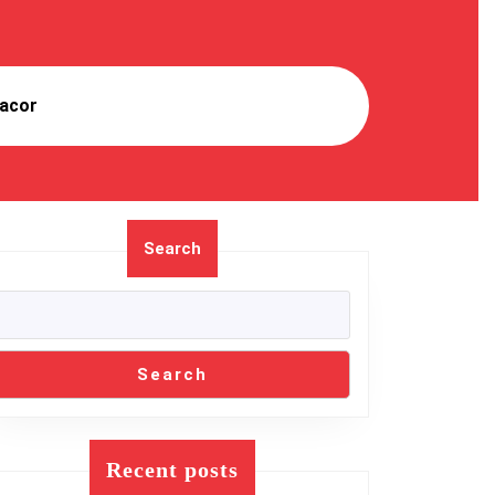
Gacor
Search
Search
Recent posts