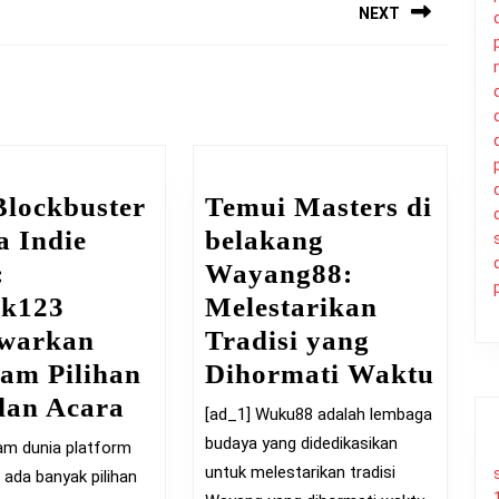
NEXT
Next
post:
Blockbuster
Temui Masters di
a Indie
belakang
:
Wayang88:
k123
Melestarikan
warkan
Tradisi yang
Temu
am Pilihan
Dihormati Waktu
Dari
Mast
dan Acara
[ad_1] Wuku88 adalah lembaga
Blockbuster
di
budaya yang didedikasikan
am dunia platform
hingga
bela
untuk melestarikan tradisi
 ada banyak pilihan