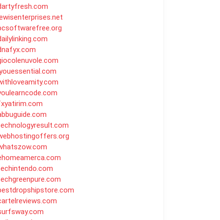
dartyfresh.com
lewisenterprises.net
pcsoftwarefree.org
dailylinking.com
dnafyx.com
giocolenuvole.com
iyouessential.com
withloveamity.com
youlearncode.com
fxyatirim.com
abbuguide.com
technologyresult.com
webhostingoffers.org
whatszow.com
ehomeamerca.com
techintendo.com
techgreenpure.com
bestdropshipstore.com
cartelreviews.com
surfsway.com