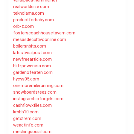
realworldsize.com
teknolama.com
productforbaby.com
orb-z.com
fosterscoachhousetavern.com
mesasdecultivoonline.com
boilersnbits.com
latestviralpost.com
newfreearticle.com
blitzpowerusa.com
gardenofeaten.com
hycys05.com
onemoremilerunning.com
snowboardsteez.com
instagrambioforgirls.com
cashflowxfiles.com
kmbb10.com
getxtrem.com
weactinfo.com
meshingsocial.com