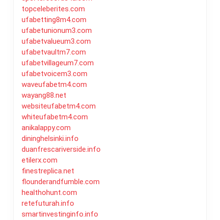
topceleberites.com
ufabetting8m4.com
ufabetunionum3.com
ufabetvalueum3.com
ufabetvaultm7.com
ufabetvillageum7.com
ufabetvoicem3.com
waveufabetm4.com
wayang88.net
websiteufabetm4.com
whiteufabetm4.com
anikalappy.com
dininghelsinki.info
duanfrescariverside.info
etilerx.com
finestreplica.net
flounderandfumble.com
healthohunt.com
retefuturah.info
smartinvestinginfo.info