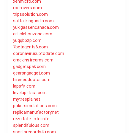
xenmicro.com
rodrovers.com
tripssolution.com
satta-king-india.com
yukigassencanada.com
articlehorizone.com
yuqqbbzp.com
7betagents6.com
coronavirusuptodate.com
crackinstreams.com
gadgetspak.com
gearsngadget.com
hireseodoctor.com
lapsfit.com
levelup-fast.com
mytreepla.net
pokersimulations.com
replicamanufactory.net
rezultate-loto.info
splendifulous.com
sportsrecords4u.com