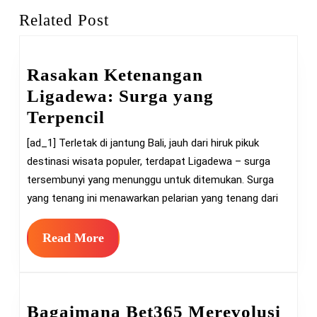
post:
post:
Related Post
Rasakan Ketenangan
Ligadewa: Surga yang
Rasakan
Terpencil
Ketenangan
[ad_1] Terletak di jantung Bali, jauh dari hiruk pikuk
Ligadewa:
destinasi wisata populer, terdapat Ligadewa – surga
Surga
tersembunyi yang menunggu untuk ditemukan. Surga
yang tenang ini menawarkan pelarian yang tenang dari
yang
Terpencil
Read
Read More
More
Bagaimana Bet365 Merevolusi