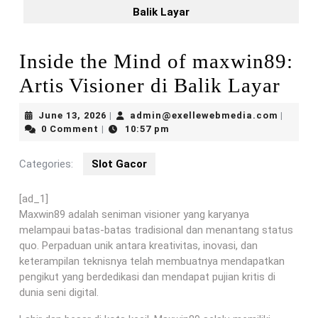
Balik Layar
Inside the Mind of maxwin89:
Artis Visioner di Balik Layar
June
admin@
June 13, 2026
admin@exellewebmedia.com
|
|
13,
0 Comment
10:57 pm
|
2026
Categories:
Slot Gacor
[ad_1]
Maxwin89 adalah seniman visioner yang karyanya
melampaui batas-batas tradisional dan menantang status
quo. Perpaduan unik antara kreativitas, inovasi, dan
keterampilan teknisnya telah membuatnya mendapatkan
pengikut yang berdedikasi dan mendapat pujian kritis di
dunia seni digital.