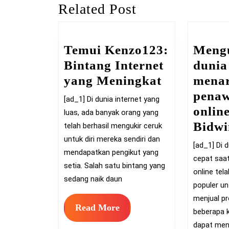
post:
Related Post
Temui Kenzo123:
Meng
Bintang Internet
dunia
Temui
yang Meningkat
menar
Kenzo123:
pena
[ad_1] Di dunia internet yang
Bintang
onlin
luas, ada banyak orang yang
Internet
Bidwi
telah berhasil mengukir ceruk
untuk diri mereka sendiri dan
yang
[ad_1] Di 
mendapatkan pengikut yang
Meningkat
cepat saat
setia. Salah satu bintang yang
online tel
sedang naik daun
populer u
menjual p
Read
Read More
beberapa k
More
dapat men