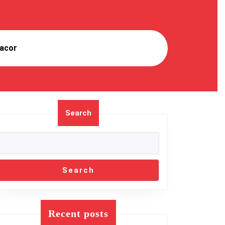
Gacor
Search
Search
Recent posts