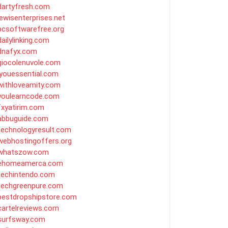
dartyfresh.com
lewisenterprises.net
pcsoftwarefree.org
dailylinking.com
dnafyx.com
giocolenuvole.com
iyouessential.com
withloveamity.com
youlearncode.com
fxyatirim.com
abbuguide.com
technologyresult.com
webhostingoffers.org
whatszow.com
ehomeamerca.com
techintendo.com
techgreenpure.com
bestdropshipstore.com
cartelreviews.com
surfsway.com