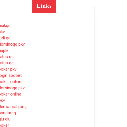
Links
asikqq
pkv
judi qq
dominoqq pkv
gaple
situs qq
situs qq
poker pkv
login sbobet
poker online
dominoqq pkv
poker online
pkv
demo mahjong
bandarqq
qiu qiu
poker