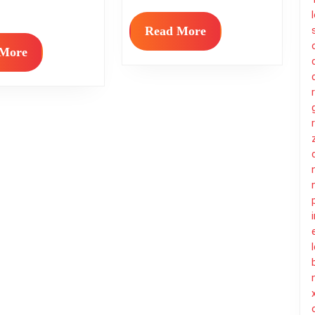
dengan
Bidwin88
Read
Read More
More
Read
 More
More