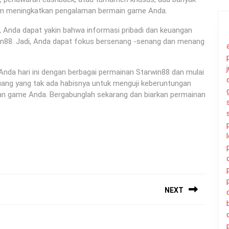
an meningkatkan pengalaman bermain game Anda.
Anda dapat yakin bahwa informasi pribadi dan keuangan
n88. Jadi, Anda dapat fokus bersenang -senang dan menang
nda hari ini dengan berbagai permainan Starwin88 dan mulai
ang yang tak ada habisnya untuk menguji keberuntungan
han game Anda. Bergabunglah sekarang dan biarkan permainan
NEXT
Next