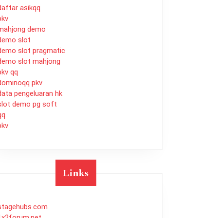
daftar asikqq
pkv
mahjong demo
demo slot
demo slot pragmatic
demo slot mahjong
pkv qq
dominoqq pkv
data pengeluaran hk
slot demo pg soft
qq
pkv
Links
gan
stagehubs.com
1x2forum.net