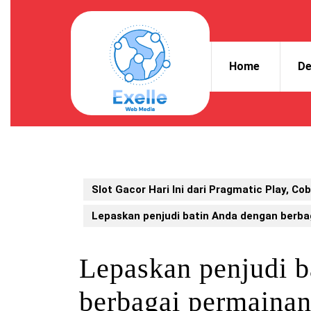
Skip
to
content
Skip
Home
De
to
content
Slot Gacor Hari Ini dari Pragmatic Play, 
Lepaskan penjudi batin Anda dengan berba
Lepaskan penjudi b
berbagai permainan