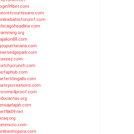
login99bet.com
secretcourtesans.com
onlinebahisforum1.com
chicagoheadline.com
camming.org
rajalion88.com
goupuntacana.com
riversedgepark.com
zaseez.com
catchycrunch.com
nofaphub.com
nefertitingalls.com
patsyscreations.com
income4proof.com
educaritas.org
lensajelajah.com
betflik09.net
ncaq.org
xenmicro.com
onlineshopera.com