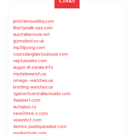
Links
jimsfamousbbq.com
libertywalk-usa.com
australiamovie.net
gizmobird.co.uk
mp3djsong.com
coursdanglaistoulouse.com
neptunuslex.com
auguri-di-natale.info
michelewatch.us
omega--watches.us
breitling-watches.us
tgarnettcentrallautoads.com
fixadvert.com
autopluz.co
save3time-c.com
vexonhcf.com
demos-pixelsparadise.com
mediatitude.com