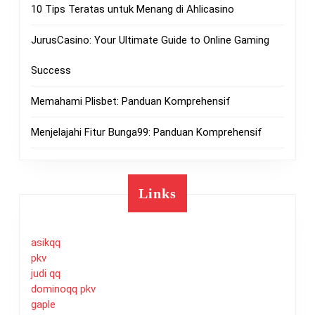
10 Tips Teratas untuk Menang di Ahlicasino
JurusCasino: Your Ultimate Guide to Online Gaming
Success
Memahami Plisbet: Panduan Komprehensif
Menjelajahi Fitur Bunga99: Panduan Komprehensif
Links
asikqq
pkv
judi qq
dominoqq pkv
gaple