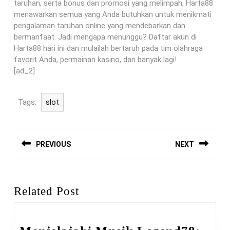
taruhan, serta bonus dan promosi yang melimpah, Harta88
menawarkan semua yang Anda butuhkan untuk menikmati
pengalaman taruhan online yang mendebarkan dan
bermanfaat. Jadi mengapa menunggu? Daftar akun di
Harta88 hari ini dan mulailah bertaruh pada tim olahraga
favorit Anda, permainan kasino, dan banyak lagi!
[ad_2]
Tags:
slot
Post
PREVIOUS
NEXT
navigation
Previous
Next
post:
post:
Related Post