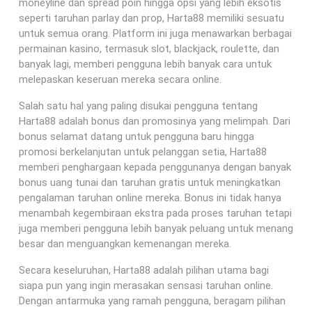
moneyline dan spread poin hingga opsi yang lebih eksotis
seperti taruhan parlay dan prop, Harta88 memiliki sesuatu
untuk semua orang. Platform ini juga menawarkan berbagai
permainan kasino, termasuk slot, blackjack, roulette, dan
banyak lagi, memberi pengguna lebih banyak cara untuk
melepaskan keseruan mereka secara online.
Salah satu hal yang paling disukai pengguna tentang
Harta88 adalah bonus dan promosinya yang melimpah. Dari
bonus selamat datang untuk pengguna baru hingga
promosi berkelanjutan untuk pelanggan setia, Harta88
memberi penghargaan kepada penggunanya dengan banyak
bonus uang tunai dan taruhan gratis untuk meningkatkan
pengalaman taruhan online mereka. Bonus ini tidak hanya
menambah kegembiraan ekstra pada proses taruhan tetapi
juga memberi pengguna lebih banyak peluang untuk menang
besar dan menguangkan kemenangan mereka.
Secara keseluruhan, Harta88 adalah pilihan utama bagi
siapa pun yang ingin merasakan sensasi taruhan online.
Dengan antarmuka yang ramah pengguna, beragam pilihan