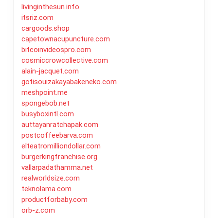
livinginthesun.info
itsriz.com
cargoods.shop
capetownacupuncture.com
bitcoinvideospro.com
cosmiccrowcollective.com
alain-jacquet.com
gotisouizakayabakeneko.com
meshpoint.me
spongebob.net
busyboxintl.com
auttayanratchapak.com
postcoffeebarva.com
elteatromilliondollar.com
burgerkingfranchise.org
vallarpadathamma.net
realworldsize.com
teknolama.com
productforbaby.com
orb-z.com