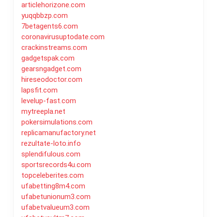
articlehorizone.com
yuqqbbzp.com
7betagents6.com
coronavirusuptodate.com
crackinstreams.com
gadgetspak.com
gearsngadget.com
hireseodoctor.com
lapsfit.com
levelup-fast.com
mytreepla.net
pokersimulations.com
replicamanufactory.net
rezultate-loto.info
splendifulous.com
sportsrecords4u.com
topceleberites.com
ufabetting8m4.com
ufabetunionum3.com
ufabetvalueum3.com