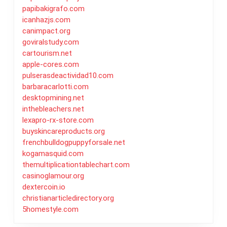
papibakigrafo.com
icanhazjs.com
canimpact.org
goviralstudy.com
cartourism.net
apple-cores.com
pulserasdeactividad10.com
barbaracarlotti.com
desktopmining.net
inthebleachers.net
lexapro-rx-store.com
buyskincareproducts.org
frenchbulldogpuppyforsale.net
kogamasquid.com
themultiplicationtablechart.com
casinoglamour.org
dextercoin.io
christianarticledirectory.org
5homestyle.com