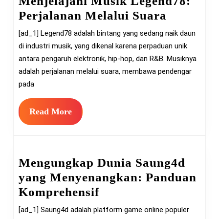
Menjelajahi Musik Legend78:
Menjelaj
Perjalanan Melalui Suara
Musik
[ad_1] Legend78 adalah bintang yang sedang naik daun
Legend7
di industri musik, yang dikenal karena perpaduan unik
Perjalan
antara pengaruh elektronik, hip-hop, dan R&B. Musiknya
adalah perjalanan melalui suara, membawa pendengar
Melalui
pada
Suara
Read
Read More
More
Mengungkap Dunia Saung4d
yang Menyenangkan: Panduan
Mengungkap
Komprehensif
Dunia
[ad_1] Saung4d adalah platform game online populer