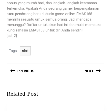
bonus yang murah hati, dan langkah-langkah keamanan
terkemuka. Apakah Anda seorang gamer berpengalaman
atau pendatang baru di dunia game online, EMAS168
memiliki sesuatu untuk semua orang. Jadi mengapa
menunggu? Daftar untuk akun hari ini dan mulai membuka
kunci rahasia EMAS168 untuk diri Anda sendiri!
[ad_2]
Tags:
slot
Post
PREVIOUS
NEXT
navigation
Previous
Next
post:
post:
Related Post