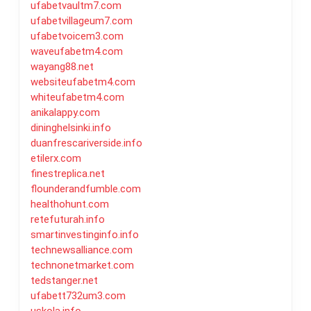
ufabetvaultm7.com
ufabetvillageum7.com
ufabetvoicem3.com
waveufabetm4.com
wayang88.net
websiteufabetm4.com
whiteufabetm4.com
anikalappy.com
dininghelsinki.info
duanfrescariverside.info
etilerx.com
finestreplica.net
flounderandfumble.com
healthohunt.com
retefuturah.info
smartinvestinginfo.info
technewsalliance.com
technonetmarket.com
tedstanger.net
ufabett732um3.com
uskola.info