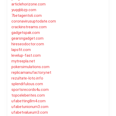
articlehorizone.com
yuqqbbzp.com
7betagents6.com
coronavirusuptodate.com
crackinstreams.com
gadgetspak.com
gearsngadget.com
hireseodoctor.com
lapsfit.com
levelup-fast.com
mytreepla.net
pokersimulations.com
replicamanufactory.net
rezultate-loto.info
splendifulous.com
sportsrecords4u.com
topceleberites.com
ufabetting8m4.com
ufabetunionum3.com
ufabetvalueum3.com