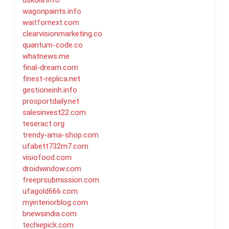
wagonpaints.info
waitfornext.com
clearvisionmarketing.co
quantum-code.co
whatnews.me
final-dream.com
finest-replica.net
gestioneinh.info
prosportdaily.net
salesinvest22.com
teseract.org
trendy-ama-shop.com
ufabett732m7.com
visiofood.com
droidwindow.com
freeprsubmission.com
ufagold666.com
myinteriorblog.com
bnewsindia.com
techiepick.com