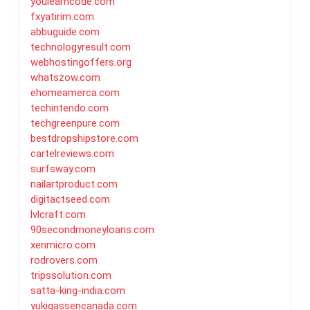
youlearncode.com
fxyatirim.com
abbuguide.com
technologyresult.com
webhostingoffers.org
whatszow.com
ehomeamerca.com
techintendo.com
techgreenpure.com
bestdropshipstore.com
cartelreviews.com
surfsway.com
nailartproduct.com
digitactseed.com
lvlcraft.com
90secondmoneyloans.com
xenmicro.com
rodrovers.com
tripssolution.com
satta-king-india.com
yukigassencanada.com