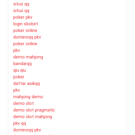
situs qq
situs qq
poker pkv
login sbobet
poker online
dominoqq pkv
poker online
pkv
demo mahjong
bandarqq
qiu qiu
poker
daftar asikqq
pkv
mahjong demo
demo slot
demo slot pragmatic
demo slot mahjong
pkv qq
dominoqq pkv