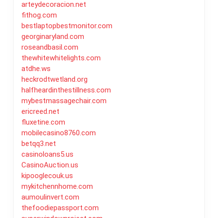
arteydecoracion.net
fithog.com
bestlaptopbestmonitor.com
georginaryland.com
roseandbasil.com
thewhitewhitelights.com
atdhe.ws
heckrodtwetland.org
halfheardinthestillness.com
mybestmassagechair.com
ericreed.net
fluxetine.com
mobilecasino8760.com
betqq3.net
casinoloans5.us
CasinoAuction.us
kipooglecouk.us
mykitchennhome.com
aumoulinvert.com
thefoodiepassport.com