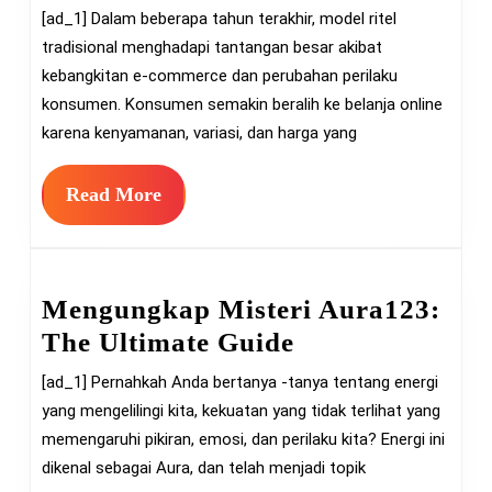
Tajir77
[ad_1] Dalam beberapa tahun terakhir, model ritel
Mengganggu
tradisional menghadapi tantangan besar akibat
Model
kebangkitan e-commerce dan perubahan perilaku
konsumen. Konsumen semakin beralih ke belanja online
Ritel
karena kenyamanan, variasi, dan harga yang
Tradisional
Read
Read More
More
Mengungkap Misteri Aura123:
Mengungkap
The Ultimate Guide
Misteri
[ad_1] Pernahkah Anda bertanya -tanya tentang energi
Aura123:
yang mengelilingi kita, kekuatan yang tidak terlihat yang
The
memengaruhi pikiran, emosi, dan perilaku kita? Energi ini
dikenal sebagai Aura, dan telah menjadi topik
Ultimate