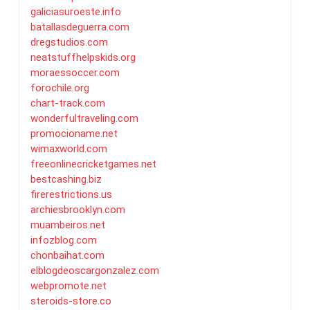
galiciasuroeste.info
batallasdeguerra.com
dregstudios.com
neatstuffhelpskids.org
moraessoccer.com
forochile.org
chart-track.com
wonderfultraveling.com
promocioname.net
wimaxworld.com
freeonlinecricketgames.net
bestcashing.biz
firerestrictions.us
archiesbrooklyn.com
muambeiros.net
infozblog.com
chonbaihat.com
elblogdeoscargonzalez.com
webpromote.net
steroids-store.co