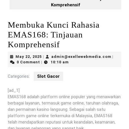
Komprehensif
Membuka Kunci Rahasia
EMAS168: Tinjauan
Komprehensif
May
admin@e
May 22, 2025
admin@exellewebmedia.com
|
|
22,
0 Comment
10:10 am
|
2025
Categories:
Slot Gacor
[ad_1]
EMAS168 adalah platform online populer yang menawarkan
berbagai layanan, termasuk game online, taruhan olahraga,
dan permainan kasino langsung. Sebagai salah satu
platform game online terkemuka di Malaysia, EMAS168
telah mendapatkan reputasi untuk keandalan, keamanan,
dan layanan pelanggan yang sangat baik.