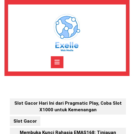
Skip
to
content
Skip
to
content
Open
Button
Slot Gacor Hari Ini dari Pragmatic Play, Coba Slot
X1000 untuk Kemenangan
Slot Gacor
Membuka Kunci Rahasia EMAS168: Tinjauan