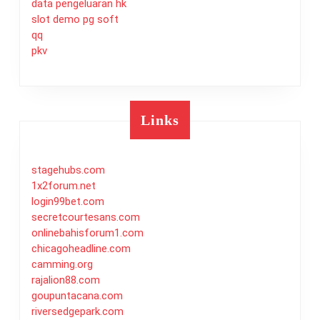
data pengeluaran hk
slot demo pg soft
qq
pkv
Links
stagehubs.com
1x2forum.net
login99bet.com
secretcourtesans.com
onlinebahisforum1.com
chicagoheadline.com
camming.org
rajalion88.com
goupuntacana.com
riversedgepark.com