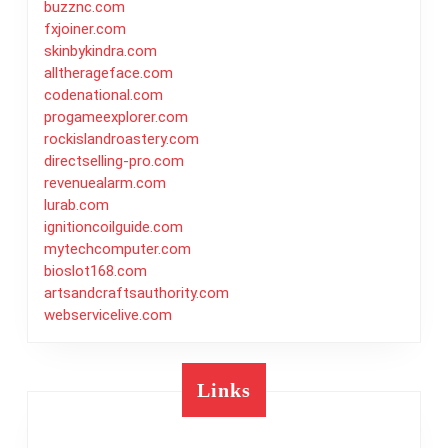
buzznc.com
fxjoiner.com
skinbykindra.com
alltherageface.com
codenational.com
progameexplorer.com
rockislandroastery.com
directselling-pro.com
revenuealarm.com
lurab.com
ignitioncoilguide.com
mytechcomputer.com
bioslot168.com
artsandcraftsauthority.com
webservicelive.com
Links