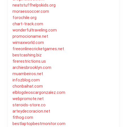
neatstuffhelpskids.org
moraessoccer.com
forochile.org
chart-track.com
wonderfultraveling.com
promocioname.net
wimaxworld.com
freeonlinecricketgames.net
bestcashing.biz
firerestrictions.us
archiesbrooklyn.com
muambeiros.net
infozblog.com
chonbaihat.com
elblogdeoscargonzalez.com
webpromote.net
steroids-store.co
arteydecoracion.net
fithog.com
bestlaptopbestmonitor.com