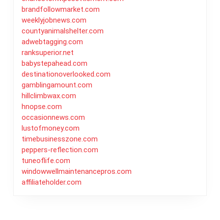
brandfollowmarket.com
weeklyjobnews.com
countyanimalshelter.com
adwebtagging.com
ranksuperior.net
babystepahead.com
destinationoverlooked.com
gamblingamount.com
hillclimbwax.com
hnopse.com
occasionnews.com
lustofmoney.com
timebusinesszone.com
peppers-reflection.com
tuneoflife.com
windowwellmaintenancepros.com
affiliateholder.com