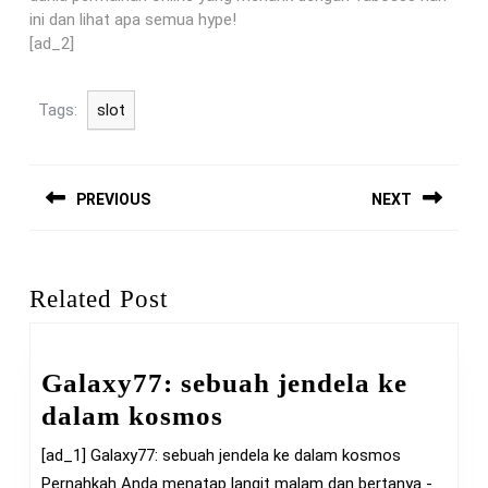
ini dan lihat apa semua hype!
[ad_2]
Tags:
slot
Post
PREVIOUS
NEXT
navigation
Previous
Next
post:
post:
Related Post
Galaxy77: sebuah jendela ke
Galaxy77:
dalam kosmos
sebuah
[ad_1] Galaxy77: sebuah jendela ke dalam kosmos
jendela
Pernahkah Anda menatap langit malam dan bertanya -