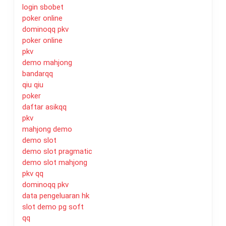
login sbobet
poker online
dominoqq pkv
poker online
pkv
demo mahjong
bandarqq
qiu qiu
poker
daftar asikqq
pkv
mahjong demo
demo slot
demo slot pragmatic
demo slot mahjong
pkv qq
dominoqq pkv
data pengeluaran hk
slot demo pg soft
qq