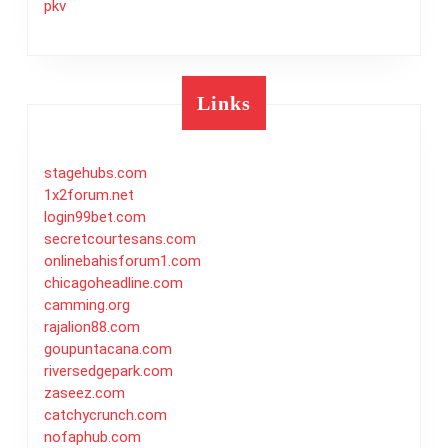
pkv
Links
stagehubs.com
1x2forum.net
login99bet.com
secretcourtesans.com
onlinebahisforum1.com
chicagoheadline.com
camming.org
rajalion88.com
goupuntacana.com
riversedgepark.com
zaseez.com
catchycrunch.com
nofaphub.com