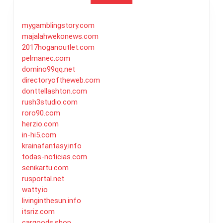
mygamblingstory.com
majalahwekonews.com
2017hoganoutlet.com
pelmanec.com
domino99qq.net
directoryoftheweb.com
donttellashton.com
rush3studio.com
roro90.com
herzio.com
in-hi5.com
krainafantasy.info
todas-noticias.com
senikartu.com
rusportal.net
watty.io
livinginthesun.info
itsriz.com
cargoods.shop