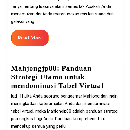
ke
tanya tentang luasnya alam semesta? Apakah Anda
menemukan diri Anda merenungkan misteri ruang dan
dalam
galaksi yang
kosmos
Read
Read More
More
Mahjongjp88: Panduan
Strategi Utama untuk
Mahjon
mendominasi Tabel Virtual
Pandua
[ad_1] Jika Anda seorang penggemar Mahjong dan ingin
Strateg
meningkatkan keterampilan Anda dan mendominasi
Utama
tabel virtual, maka Mahjongjp88 adalah panduan strategi
pamungkas bagi Anda. Panduan komprehensif ini
untuk
mencakup semua yang perlu
mendom