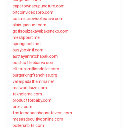
capetownacupuncture.com
bitcoinvideospro.com
cosmiccrowcollective.com
alain-jacquet.com
gotisouizakayabakeneko.com
meshpoint.me
spongebob.net
busyboxintl.com
auttayanratchapak.com
postcoffeebarva.com
elteatromilliondollar.com
burgerkingfranchise.org
vallarpadathamma.net
realworldsize.com
teknolama.com
productforbaby.com
orb-z.com
fosterscoachhousetavern.com
mesasdecultivoonline.com
boilersnbits.com