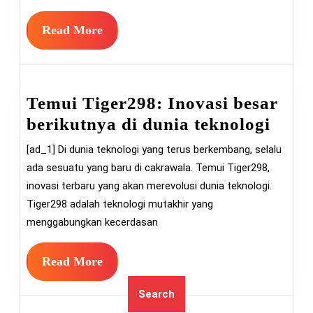
Tabel
Read
Read More
Virtual
More
Temui Tiger298: Inovasi besar
Temu
berikutnya di dunia teknologi
Tige
[ad_1] Di dunia teknologi yang terus berkembang, selalu
Inov
ada sesuatu yang baru di cakrawala. Temui Tiger298,
besa
inovasi terbaru yang akan merevolusi dunia teknologi.
Tiger298 adalah teknologi mutakhir yang
beri
menggabungkan kecerdasan
di
duni
Read
Read More
tekno
More
Search