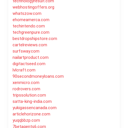
technologyresult.com
webhostingoffers.org
whatszow.com
ehomeamerca.com
techintendo.com
techgreenpure.com
bestdropshipstore.com
cartelreviews.com
surfsway.com
nailartproduct.com
digitactseed.com
lvlcraft.com
90secondmoneyloans.com
xenmicro.com
rodrovers.com
tripssolution.com
satta-king-india.com
yukigassencanada.com
articlehorizone.com
yuqqbbzp.com
7betagents6.com