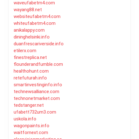
waveufabetm4.com
wayang88.net
websiteufabetm4.com
whiteufabetm4.com
anikalappy.com
dininghelsinki.info
duanfrescariverside.info
etilerx.com
finestreplica.net
flounderandfumble.com
healthohunt.com
retefuturah.info
smartinvestinginfo.info
technewsalliance.com
technonetmarket.com
tedstanger.net
ufabett732um3.com
uskola.info
wagonpaints.info
waitfornext.com