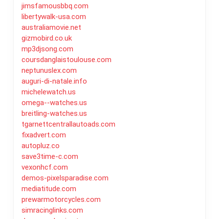
jimsfamousbbq.com
libertywalk-usa.com
australiamovie.net
gizmobird.co.uk
mp3djsong.com
coursdanglaistoulouse.com
neptunuslex.com
auguri-di-natale.info
michelewatch.us
omega--watches.us
breitling-watches.us
tgarnettcentrallautoads.com
fixadvert.com
autopluz.co
save3time-c.com
vexonhcf.com
demos-pixelsparadise.com
mediatitude.com
prewarmotorcycles.com
simracinglinks.com