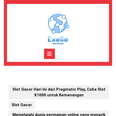
Skip
to
content
Skip
to
content
Open
Button
Slot Gacor Hari Ini dari Pragmatic Play, Coba Slot
X1000 untuk Kemenangan
Slot Gacor
Menjelajahi dunia permainan online yang menarik