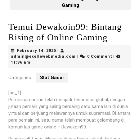
Gaming
Temui Dewakoin99: Bintang
Rising of Online Gaming
February
February 14, 2025
|
14,
admin@exellewebmedia.co
admin@exellewebmedia.com
0 Comment
|
|
2025
11:36 am
Categories:
Slot Gacor
[ad_1]
Permainan online telah menjadi fenomena global, dengan
jutaan pemain yang saling bersaing satu sama lain di dunia
virtual dan berjuang melawannya untuk supremasi. Di antara
para pemain ini, satu nama telah membuat gelombang di
komunitas game online – Dewakoin99.
Dewakoin99, juga dikenal sebagai Dewa, adalah bintang