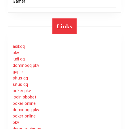
Gamer
Links
asikqq
pkv
judi qq
dominoqq pkv
gaple
situs qq
situs qq
poker pkv
login sbobet
poker online
dominoqq pkv
poker online
pkv
demo mahjong