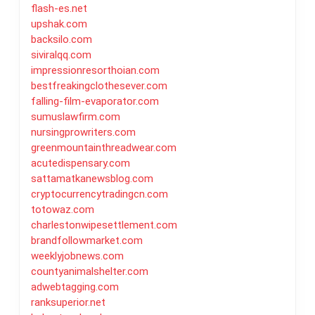
flash-es.net
upshak.com
backsilo.com
siviralqq.com
impressionresorthoian.com
bestfreakingclothesever.com
falling-film-evaporator.com
sumuslawfirm.com
nursingprowriters.com
greenmountainthreadwear.com
acutedispensary.com
sattamatkanewsblog.com
cryptocurrencytradingcn.com
totowaz.com
charlestonwipesettlement.com
brandfollowmarket.com
weeklyjobnews.com
countyanimalshelter.com
adwebtagging.com
ranksuperior.net