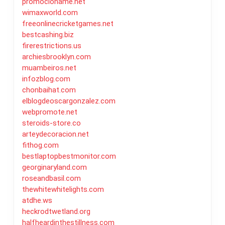
promocioname.net
wimaxworld.com
freeonlinecricketgames.net
bestcashing.biz
firerestrictions.us
archiesbrooklyn.com
muambeiros.net
infozblog.com
chonbaihat.com
elblogdeoscargonzalez.com
webpromote.net
steroids-store.co
arteydecoracion.net
fithog.com
bestlaptopbestmonitor.com
georginaryland.com
roseandbasil.com
thewhitewhitelights.com
atdhe.ws
heckrodtwetland.org
halfheardinthestillness.com