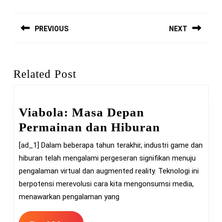
Post
PREVIOUS
NEXT
navigation
Previous
Next
post:
post:
Related Post
Viabola: Masa Depan
Viabola:
Permainan dan Hiburan
Masa
[ad_1] Dalam beberapa tahun terakhir, industri game dan
Depan
hiburan telah mengalami pergeseran signifikan menuju
Permaina
pengalaman virtual dan augmented reality. Teknologi ini
berpotensi merevolusi cara kita mengonsumsi media,
dan
menawarkan pengalaman yang
Hiburan