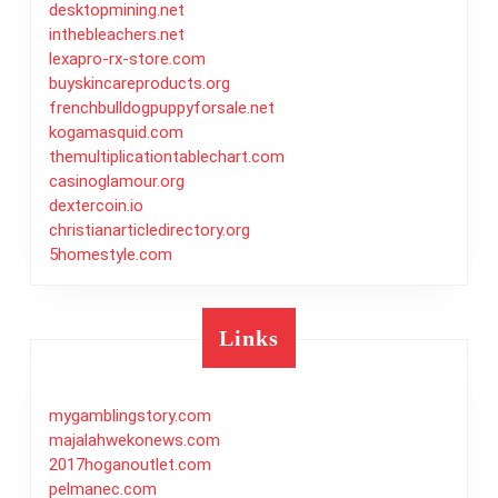
desktopmining.net
inthebleachers.net
lexapro-rx-store.com
buyskincareproducts.org
frenchbulldogpuppyforsale.net
kogamasquid.com
themultiplicationtablechart.com
casinoglamour.org
dextercoin.io
christianarticledirectory.org
5homestyle.com
Links
mygamblingstory.com
majalahwekonews.com
2017hoganoutlet.com
pelmanec.com