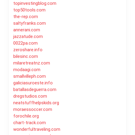
topinvestingblog.com
top50tools.com
the-rep.com
saltyfranks.com
annerani.com
jazzatude.com
0022pa.com
zeroshare.info
bilesinc.com
milaretreatnz.com
modaagi.com
smallvilleph.com
galiciasuroeste.info
batallasdeguerra.com
dregstudios.com
neatstuffhelpskids.org
moraessoccer.com
forochile.org
chart-track.com
wonderfultraveling.com