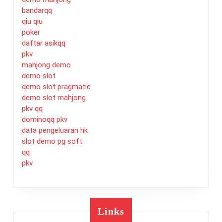
bandarqq
qiu qiu
poker
daftar asikqq
pkv
mahjong demo
demo slot
demo slot pragmatic
demo slot mahjong
pkv qq
dominoqq pkv
data pengeluaran hk
slot demo pg soft
qq
pkv
Links