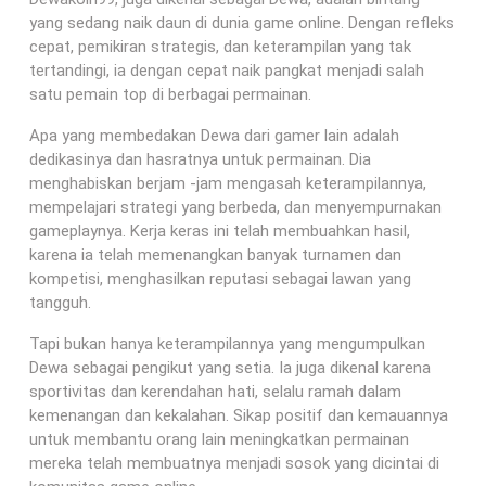
yang sedang naik daun di dunia game online. Dengan refleks
cepat, pemikiran strategis, dan keterampilan yang tak
tertandingi, ia dengan cepat naik pangkat menjadi salah
satu pemain top di berbagai permainan.
Apa yang membedakan Dewa dari gamer lain adalah
dedikasinya dan hasratnya untuk permainan. Dia
menghabiskan berjam -jam mengasah keterampilannya,
mempelajari strategi yang berbeda, dan menyempurnakan
gameplaynya. Kerja keras ini telah membuahkan hasil,
karena ia telah memenangkan banyak turnamen dan
kompetisi, menghasilkan reputasi sebagai lawan yang
tangguh.
Tapi bukan hanya keterampilannya yang mengumpulkan
Dewa sebagai pengikut yang setia. Ia juga dikenal karena
sportivitas dan kerendahan hati, selalu ramah dalam
kemenangan dan kekalahan. Sikap positif dan kemauannya
untuk membantu orang lain meningkatkan permainan
mereka telah membuatnya menjadi sosok yang dicintai di