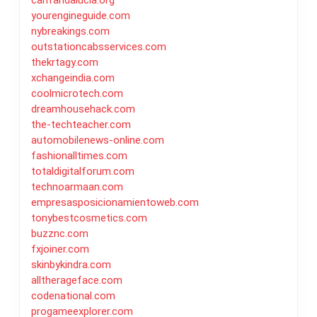
yourengineguide.com
nybreakings.com
outstationcabsservices.com
thekrtagy.com
xchangeindia.com
coolmicrotech.com
dreamhousehack.com
the-techteacher.com
automobilenews-online.com
fashionalltimes.com
totaldigitalforum.com
technoarmaan.com
empresasposicionamientoweb.com
tonybestcosmetics.com
buzznc.com
fxjoiner.com
skinbykindra.com
alltherageface.com
codenational.com
progameexplorer.com