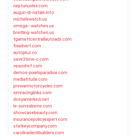
neptunuslex.com
auguri-di-natale.info
michelewatch.us
omega--watches.us
breitling-watches.us
tgarnettcentrallautoads.com
fixadvert.com
autopluz.co
save3time-c.com
vexonhcf.com
demos-pixelsparadise.com
mediatitude.com
prewarmotorcycles.com
simracinglinks.com
dosyamerkezi.net
le-surrealisme.com
showcasebeauty.com
insurancepolicyexpert.com
statkeycompany.com
carolinadeckbuilders.com