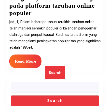
pada platform taruhan online
Bangkitnya
populer
188bet:
[ad_1] Dalam beberapa tahun terakhir, taruhan online
Pandangan
telah menjadi semakin populer di kalangan penggemar
pada
olahraga dan penjudi kasual. Salah satu platform yang
telah mengalami peningkatan popularitas yang signifikan
platform
adalah 188bet.
taruhan
online
Read
Read More
populer
More
Search
Search