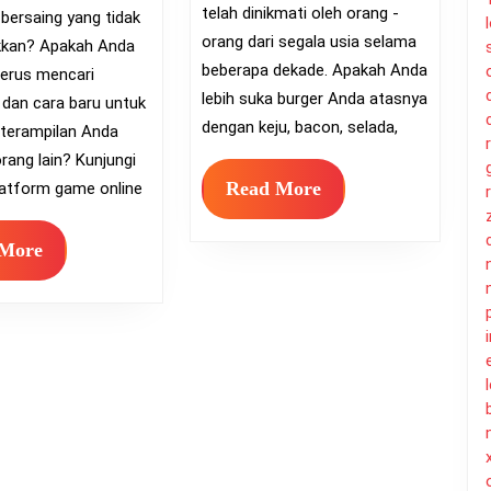
Kompetitif
untuk
telah dinikmati oleh orang -
bersaing yang tidak
Anda
orang dari segala usia selama
Pengalaman
akkan? Apakah Anda
beberapa dekade. Apakah Anda
erus mencari
dengan
Burgerslot
lebih suka burger Anda atasnya
 dan cara baru untuk
Beragam
yang
dengan keju, bacon, selada,
eterampilan Anda
Permainan
Sempurna
ang lain? Kunjungi
Agen89
Read
Read More
latform game online
More
Read
 More
More