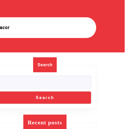
Gacor
Search
Search
Recent posts