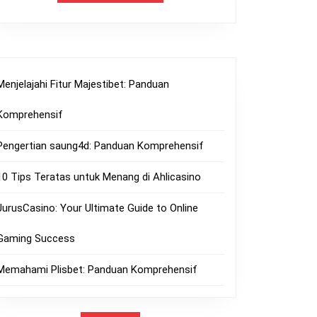
Menjelajahi Fitur Majestibet: Panduan
Komprehensif
Pengertian saung4d: Panduan Komprehensif
10 Tips Teratas untuk Menang di Ahlicasino
JurusCasino: Your Ultimate Guide to Online
Gaming Success
Memahami Plisbet: Panduan Komprehensif