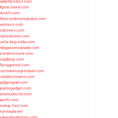
nailartproduct.com
digitactseed.com
lvlcraft.com
90secondmoneyloans.com
xenmicro.com
rodrovers.com
tripssolution.com
satta-king-india.com
yukigassencanada.com
articlehorizone.com
yuqqbbzp.com
7betagents6.com
coronavirusuptodate.com
crackinstreams.com
gadgetspak.com
gearsngadget.com
hireseodoctor.com
lapsfit.com
levelup-fast.com
mytreepla.net
pokersimulations.com