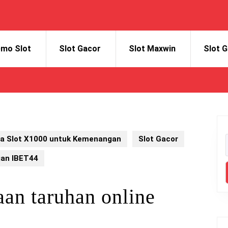
mo Slot
Slot Gacor
Slot Maxwin
Slot 
Coba Slot X1000 untuk Kemenangan
Slot Gacor
gan IBET44
an taruhan online