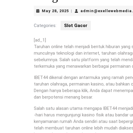
May
May 28, 2025
admin@exellewebmedia
|
28,
2025
Categories:
Slot Gacor
[ad_1]
Taruhan online telah menjadi bentuk hiburan yang 
munculnya teknologi dan internet, taruhan olahrag
sebelumnya. Salah satu platform yang telah menda
terkemuka yang menawarkan berbagai permainan d
IBET44 dikenal dengan antarmuka yang ramah pen
taruhan olahraga, permainan kasino, atau bahkan o
Dengan hanya beberapa klik, Anda dapat menempat
dan berpotensi menang besar.
Salah satu alasan utama mengapa IBET44 menjadi
-hari harus mengunjungi kasino fisik atau bandar 
kenyamanan rumah Anda sendiri atau saat beperg
telah membuat taruhan online lebih mudah diakses 