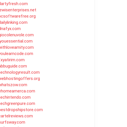
dartyfresh.com
lewisenterprises.net
pcsoftwarefree.org
dailylinking.com
dnafyx.com
giocolenuvole.com
iyouessential.com
withloveamity.com
youlearncode.com
fxyatirim.com
abbuguide.com
technologyresult.com
webhostingoffers.org
whatszow.com
ehomeamerca.com
techintendo.com
techgreenpure.com
bestdropshipstore.com
cartelreviews.com
surfsway.com