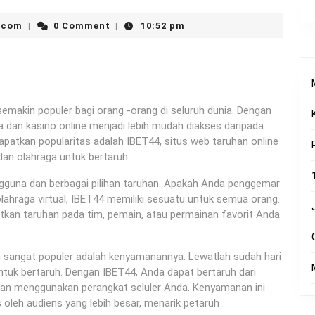
admin@exellewebmedia.com
.com
0 Comment
10:52 pm
|
|
semakin populer bagi orang -orang di seluruh dunia. Dengan
a dan kasino online menjadi lebih mudah diakses daripada
patkan popularitas adalah IBET44, situs web taruhan online
an olahraga untuk bertaruh.
gguna dan berbagai pilihan taruhan. Apakah Anda penggemar
lahraga virtual, IBET44 memiliki sesuatu untuk semua orang.
kan taruhan pada tim, pemain, atau permainan favorit Anda
 sangat populer adalah kenyamanannya. Lewatlah sudah hari
untuk bertaruh. Dengan IBET44, Anda dapat bertaruh dari
ian menggunakan perangkat seluler Anda. Kenyamanan ini
oleh audiens yang lebih besar, menarik petaruh