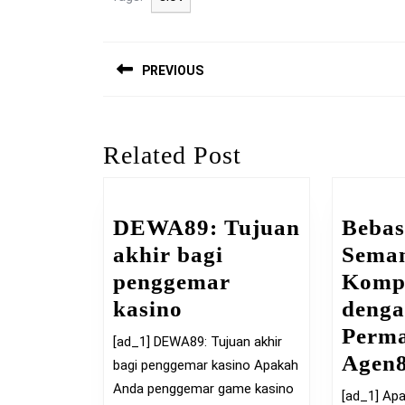
Post
PREVIOUS
navigation
Previous
post:
Related Post
DEWA89: Tujuan
Beba
akhir bagi
Sema
penggemar
Kompe
DEWA89:
kasino
deng
Tujuan
Perm
[ad_1] DEWA89: Tujuan akhir
akhir
Agen
bagi penggemar kasino Apakah
bagi
Anda penggemar game kasino
[ad_1] Ap