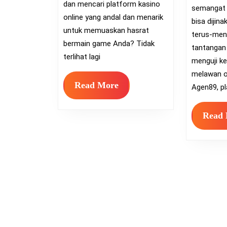
dan mencari platform kasino
penggemar
semangat 
online yang andal dan menarik
kasino
bisa dijin
untuk memuaskan hasrat
terus-men
bermain game Anda? Tidak
tantangan
terlihat lagi
menguji k
melawan or
Read
Read More
Agen89, p
More
Read