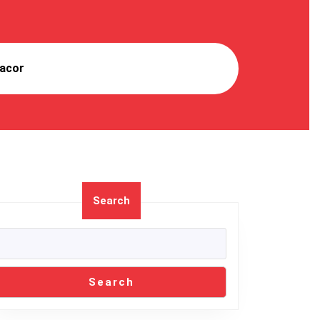
Gacor
Search
kan
n
:
Search
n
ensif