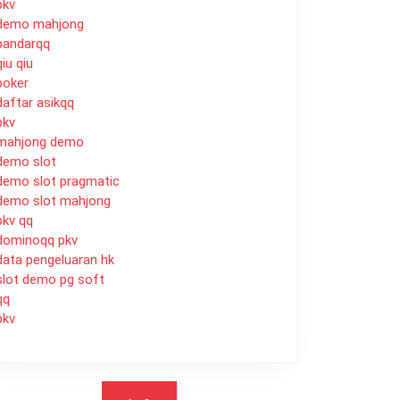
pkv
demo mahjong
bandarqq
qiu qiu
poker
daftar asikqq
pkv
mahjong demo
demo slot
demo slot pragmatic
demo slot mahjong
pkv qq
dominoqq pkv
data pengeluaran hk
slot demo pg soft
qq
pkv