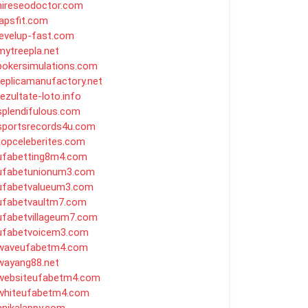
hireseodoctor.com
lapsfit.com
levelup-fast.com
mytreepla.net
pokersimulations.com
replicamanufactory.net
rezultate-loto.info
splendifulous.com
sportsrecords4u.com
topceleberites.com
ufabetting8m4.com
ufabetunionum3.com
ufabetvalueum3.com
ufabetvaultm7.com
ufabetvillageum7.com
ufabetvoicem3.com
waveufabetm4.com
wayang88.net
websiteufabetm4.com
whiteufabetm4.com